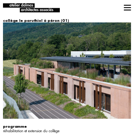
collège le paruthiol à péron (01)
programme
réhabilitation et extension du collège