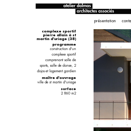
présentation
conta
complexe sportif
pierre allain à st
martin d'uriage (38)
programme
construction d'un
complexe sportif
comprenant salle de
sports, salle de danse, 2
dojos et logement gardien
maître d'ouvrage
ville de st martin d'uriage
surface
2 860 m2