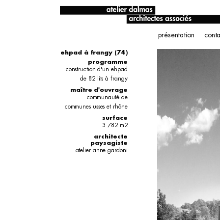
présentation
conta
ehpad à frangy (74)
programme
construction d'un ehpad
de 82 lits à frangy
maître d'ouvrage
communauté de
communes usses et rhône
surface
3 782 m2
architecte
paysagiste
atelier anne gardoni