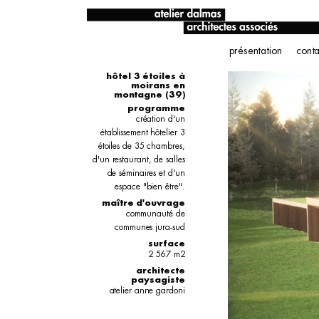
présentation
conta
hôtel 3 étoiles à
moirans en
montagne (39)
programme
création d'un
établissement hôtelier 3
étoiles de 35 chambres,
d'un restaurant, de salles
de séminaires et d'un
espace "bien être".
maître d'ouvrage
communauté de
communes jura-sud
surface
2 567 m2
architecte
paysagiste
atelier anne gardoni