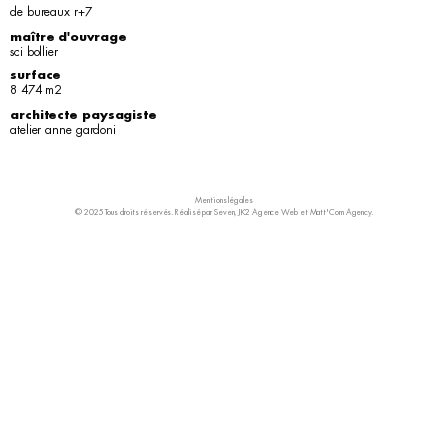
de bureaux r+7
maître d'ouvrage
sci bollier
surface
8 474 m2
architecte paysagiste
atelier anne gardoni
Mentions légales
© 2025 Tous droits réservés. Réalisé par Seven,
JK2 Agence Web
et
Matt'Com Agency
.