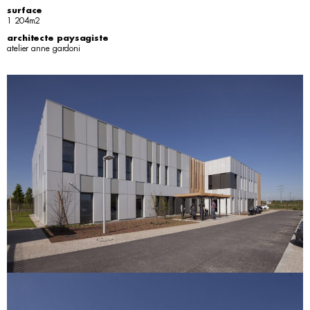
surface
1 204m2
architecte paysagiste
atelier anne gardoni